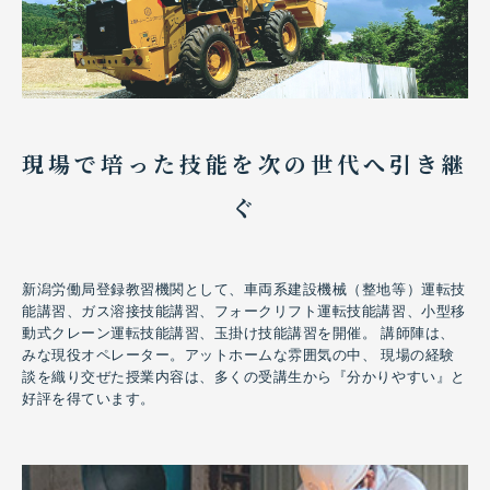
現場で培った技能を次の世代へ引き継
ご不明な点などございましたら、
骨材事業部宛にお気軽にご連絡ください。
ぐ
建設発生土受入に関するお問い合わせ
新潟労働局登録教習機関として、車両系建設機械（整地等）運転技
骨材事業部
能講習、ガス溶接技能講習、フォークリフト運転技能講習、小型移
Tel：
025-528-7310
Fax：025-528-3848
動式クレーン運転技能講習、玉掛け技能講習を開催。 講師陣は、
みな現役オペレーター。アットホームな雰囲気の中、 現場の経験
基礎工事をワンストップで対応いたします
談を織り交ぜた授業内容は、多くの受講生から『分かりやすい』と
好評を得ています。