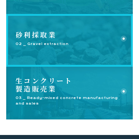
砂利採取業
02 _ Gravel extraction
負担が少ない
生コンクリート
製造販売業
【きれいな現場】最先端技術「エコジオ
ZERO」なら土が出ない
03 _ Ready-mixed concrete manufacturing
and sales
エコジオ工法には「エコジオ工法(排土型)」と「エコ
ジオZERO工法(無排土型)」の2種類があります。特に
エコジオZERO工法は土の排出がないため、残土処分
の必要がありません。現場をきれいに保つことができ
るうえ、作業の効率化にも貢献できるのは大きなメリ