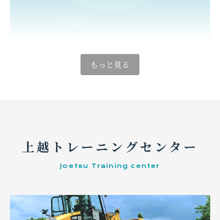
■違法改造、整備不良、過積載車両等での入場はお断
りします（近隣住民への配慮）
■天候状態によっては、予告なく受け入れを中止する
場合があります
（冬期間は積雪状況等により判断しますので、お問い
合わせください）
もっと見る
■受け入れの都合により、待ち時間が発生する場合が
あります
■場内の速度は20km/h以下とし、場内車両及び上り車
両優先でお願いします
■場内における搬入車両同士の事故等については、一
切の責任を負いかねますのでご了承ください
■受入証明書は、トラックスケールにて計量された数
量(t)に関してのみ発行いたします
上越トレーニングセンター
■場内及び積み荷へのゴミ捨ては厳禁とします
■周辺道路の走行については法定速度を守り、近隣住
民の皆さまに迷惑をかけない走行にご協力をお願いし
Joetsu Training center
ます
※上記項目に違反された場合、取り引きをお断りする
場合があります