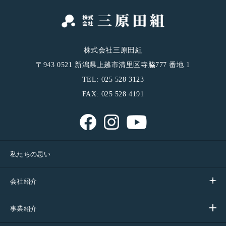
ットです。
株式会社三原田組
〒943 0521 新潟県上越市清里区寺脇777 番地 1
TEL: 025 528 3123
FAX: 025 528 4191
【近隣住民への配慮】振動が少なく、こびりつ
く粉塵もない
私たちの思い
地盤改良機とミニバックホーだけで施工できるのが、
会社紹介
エコジオ工法の特徴です。また砕石の締め固めは回転
で行うため振動も少なく、こびりつくような粉塵が発
生することもありません。その結果、周辺環境への影
事業紹介
響を最小限に抑えることができ、近隣住民にも十分に