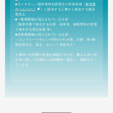
■ダイオキシン類対策特別措置法の対策地域（
新潟県
ホームページ
）に該当する工事から発生する建設
発生土
■一般廃棄物が混入されている土砂
（除草作業で発生する刈草・枯草等、植樹帯等の管理
で発生する剪定枝葉 等）
■産業廃棄物が混入されている土砂
（コンクリートやレンガ等のがれき類、木材、第4種
建設発生土、泥土、セメント系改良土）
※環境への影響の有無を確認するため、搬入土及び排
出水に関して定期的に試験機関へ委託し、調査を行っ
ています