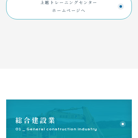
上越トレーニングセンター
ホームページへ
【工期を短縮】杭頭処理、事後試験、養生が不
要
支持杭の場合に必要だった杭頭処理や事後試験、養生
期間を必要としないため、大幅に工期を短縮できま
す。使用する砕石は、自社で製造したもの。さらに当
社は土木工事の実績も豊富なので、確かな技術を有し
総合建設業
ています。それらを生かして速やかで丁寧な施工に努
め、お客様の費用削減に貢献します。
01 _ General construction industry