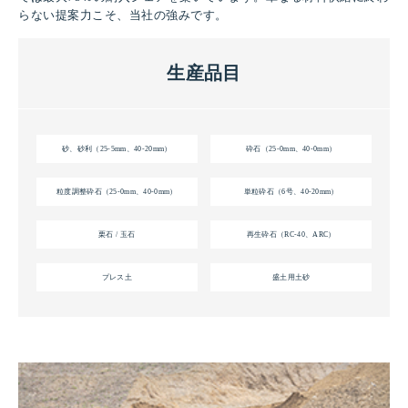
らない提案力こそ、当社の強みです。
生産品目
砂、砂利（25-5mm、40-20mm）
砕石（25-0mm、40-0mm）
粒度調整砕石（25-0mm、40-0mm）
単粒砕石（6号、40-20mm）
栗石 / 玉石
再生砕石（RC-40、ARC）
プレス土
盛土用土砂