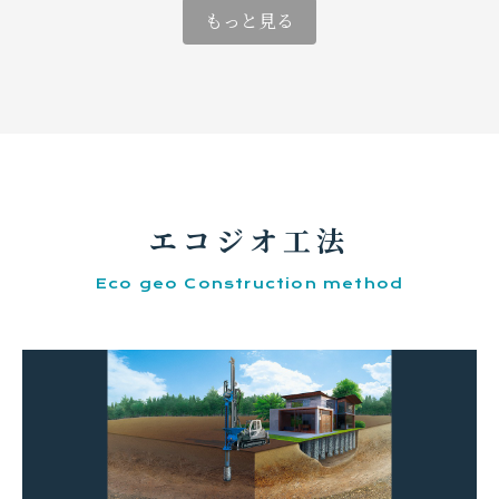
搬入の手続き
もっと見る
01
受付（申し込み手続き）
必要書類をご記入の上、当社までご提出ください。
エコジオ工法
※提出期限：原則として搬入予定日の5営業日前まで
Eco geo Construction method
申し込みに必要な提出書類
①建設発生土搬入申込書
※建設発生土搬入申込書
②工事請負契約書等の写し（工事名・発注者・請負者
名等が確認できる書類）
③設計書の写し、または、発生土量が確認できる書類
④工事場所の位置図
⑤運搬車両一覧表