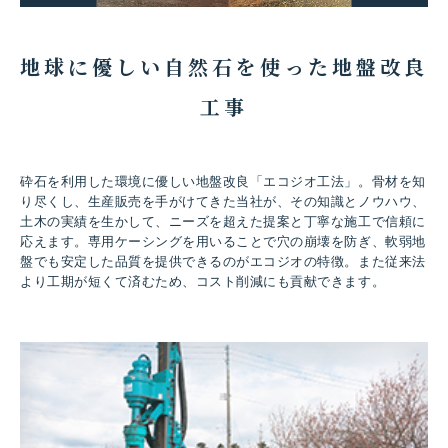
※運搬車両一覧表
地球に優しい自然石を使った地盤改良
工事
02
契約
砕石を利用した環境に優しい地盤改良「エコジオ工法」。骨材を知
り尽くし、生産販売を手がけてきた当社が、その知識とノウハウ、
土木の実績を生かして、ニーズを超えた提案と丁寧な施工で信頼に
処分料金については、お見積りを行います。
応えます。専用ケーシングを用いることで穴の崩壊を防ぎ、軟弱地
運搬を伴う場合は運搬費のお見積りを行い、締結後に
盤でも安定した品質を提供できるのがエコジオの特徴。また従来法
契約とします。
より工期が短くて済むため、コスト削減にも貢献できます。
03
受け入れ事前協議