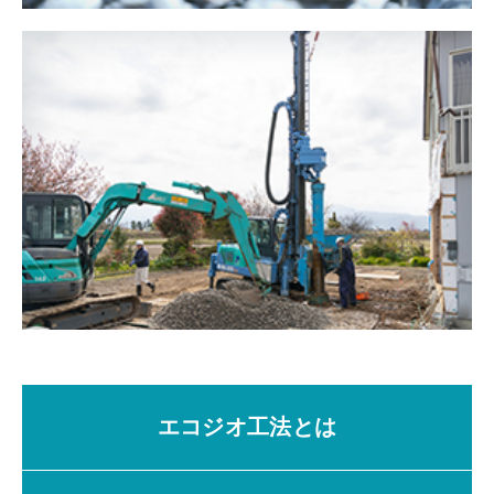
帳票ダウンロード
建設発生土受入要領
様式1号【申込書】2号【車両一覧表】
搬入の手順
エコジオ工法とは