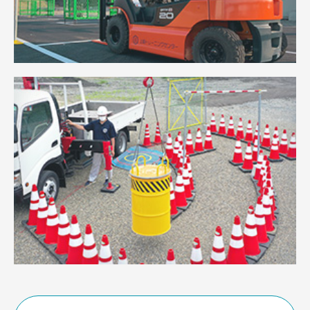
効率的
【設計長が短く、経済的】従来工法と比べ、設
計総延長が短い
支持杭ではなく置き換え工法であることがエコジオの
ポイントです。鉄杭やコンクリート柱と異なり、建物
の重さを砕石部と現地盤の両方で支え、さらに荷重は
地中に分散されるため、先端に強固な地盤を必要とし
ません。つまり多くの場合、設計総延長が短くて済
み、その分コストを抑えることができます。