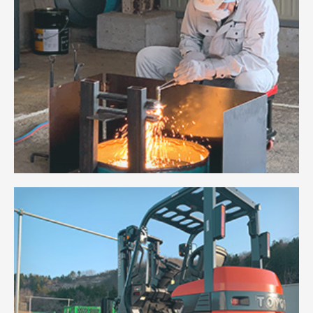
当社の強み
01
自社で製造する地元・上越の自然石を使用するのでより
安心。
全国で骨材製造から施工まで自社対応しているのは当社
だけです。
02
地盤調査機を保有。
調査、設計、施工までの一連の作業も全てお任せくだ
さい。
03
土木工事の実績が多い当社の確かな技術力を生か
し、
安心・安全な施工を行います。