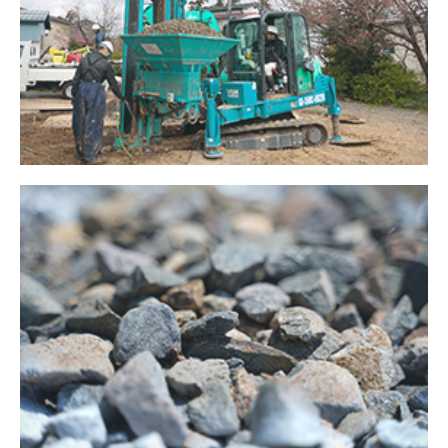
当社担当者と日程等について事前打ち合わせを行いま
す。
04
建設発生土の搬入
搬入時には、当社にて性状確認等を行います。
05
受入証明書の受け取り