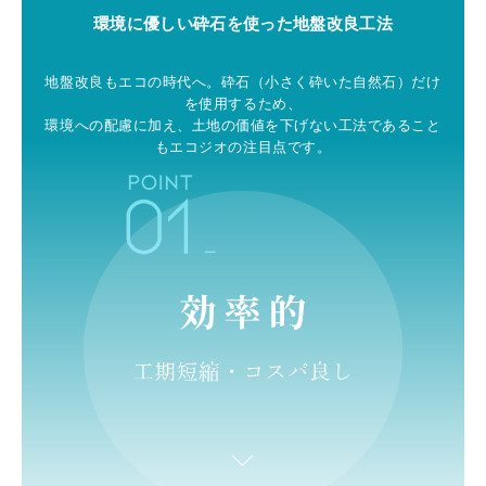
環境に優しい砕石を使った地盤改良工法
地盤改良もエコの時代へ。砕石（小さく砕いた自然石）だけ
を使用するため、
※ご希望により後日、「受入証明書」を発行いたします
環境への配慮に加え、土地の価値を下げない工法であること
もエコジオの注目点です。
搬入時の注意事項
■搬入は受け入れ時間厳守でお願いします
■申し込み、受け入れ事前協議が終了していない発生
土の受け入れはできません
■申し込み内容に変更が生じた際は、速やかに担当者
までご連絡ください
■受け入れ不能物の混入が発見された場合は、排出事
業者の責任において、即日引き取っていただきます
■土嚢等に入れられた中身の確認ができないものの受
け入れはできません
■自らダンプアップ等により荷下ろしができない車両
での搬入は受け付けられません