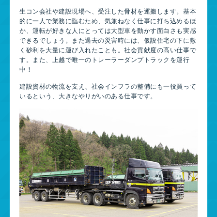
生コン会社や建設現場へ、受注した骨材を運搬します。基本
的に一人で業務に臨むため、気兼ねなく仕事に打ち込めるほ
か、運転が好きな人にとっては大型車を動かす面白さも実感
できるでしょう。また過去の災害時には、仮設住宅の下に敷
く砂利を大量に運び入れたことも。社会貢献度の高い仕事で
す。また、上越で唯一のトレーラーダンプトラックを運行
中！
建設資材の物流を支え、社会インフラの整備にも一役買って
いるという、大きなやりがいのある仕事です。