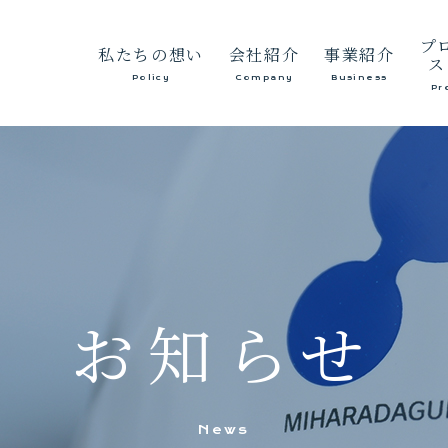
プ
私たちの想い
会社紹介
事業紹介
ス
Policy
Company
Business
Pr
代表あいさつ
総合
経営方針
砂利
会社概要
生コンクリ
沿革
保有建設機械等
お知らせ
News