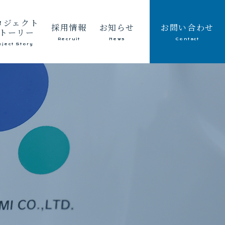
ロジェクト
採用情報
お知らせ
お問い合わせ
トーリー
Recruit
News
Contact
oject Story
建設業
メッセージ
会社情報
採取業
働く環境
採用情報
ート製造販売業
仕事紹介・キャリアパス
社員のつぶやき
除雪
募集要項
副社長のつぶやき
インフラ整備
環境