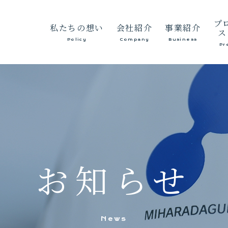
プ
私たちの想い
会社紹介
事業紹介
ス
Policy
Company
Business
Pr
代表あいさつ
総合
経営方針
砂利
会社概要
生コンクリ
沿革
保有建設機械等
お知らせ
News