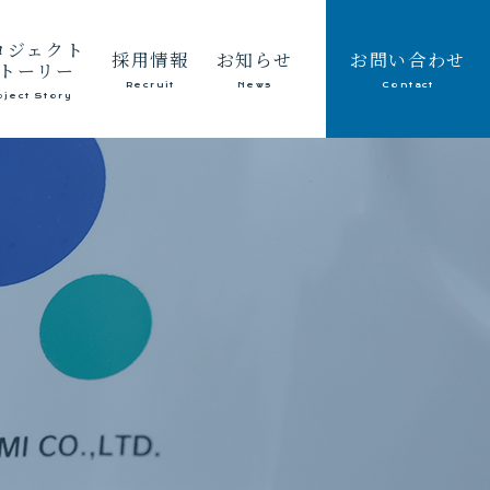
ロジェクト
採用情報
お知らせ
お問い合わせ
トーリー
Recruit
News
Contact
oject Story
建設業
メッセージ
会社情報
採取業
働く環境
採用情報
ート製造販売業
仕事紹介・キャリアパス
社員のつぶやき
除雪
募集要項
副社長のつぶやき
インフラ整備
環境