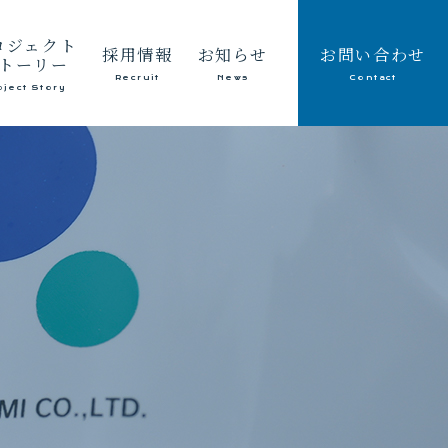
ロジェクト
採用情報
お知らせ
お問い合わせ
トーリー
Recruit
News
Contact
oject Story
建設業
メッセージ
会社情報
採取業
働く環境
採用情報
ート製造販売業
仕事紹介・キャリアパス
社員のつぶやき
除雪
募集要項
副社長のつぶやき
インフラ整備
環境