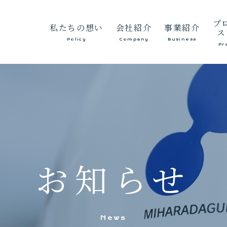
プ
私たちの想い
会社紹介
事業紹介
ス
Policy
Company
Business
Pr
代表あいさつ
総合
経営方針
砂利
会社概要
生コンクリ
沿革
保有建設機械等
お知らせ
News