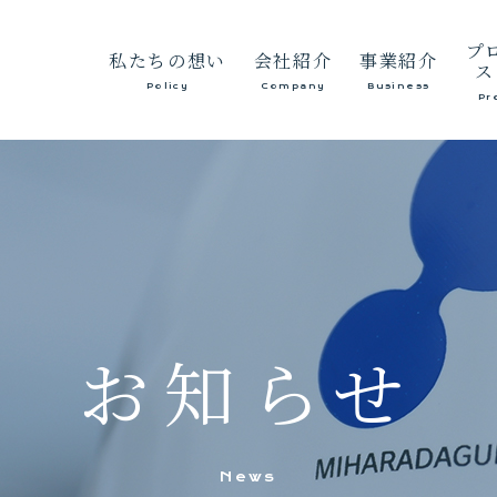
プ
私たちの想い
会社紹介
事業紹介
ス
Policy
Company
Business
Pr
代表あいさつ
総合
経営方針
砂利
会社概要
生コンクリ
沿革
保有建設機械等
お知らせ
News