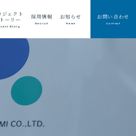
ロジェクト
採用情報
お知らせ
お問い合わせ
トーリー
Recruit
News
Contact
oject Story
建設業
メッセージ
会社情報
採取業
働く環境
採用情報
ート製造販売業
仕事紹介・キャリアパス
社員のつぶやき
除雪
募集要項
副社長のつぶやき
インフラ整備
環境